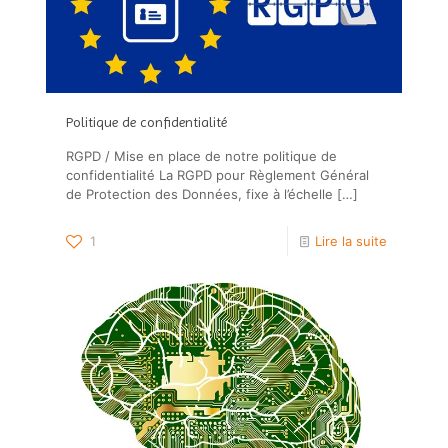
Politique de confidentialité
RGPD / Mise en place de notre politique de
confidentialité La RGPD pour Règlement Général
de Protection des Données, fixe à l’échelle
[…]
1
Lire la suite