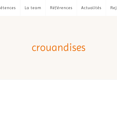
étences
La team
Références
Actualités
Rej
crouandises