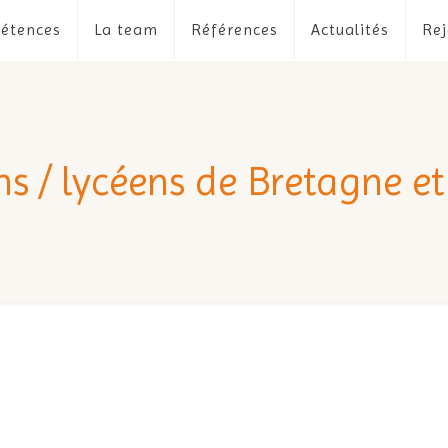
étences
La team
Références
Actualités
Rej
ns / lycéens de Bretagne e