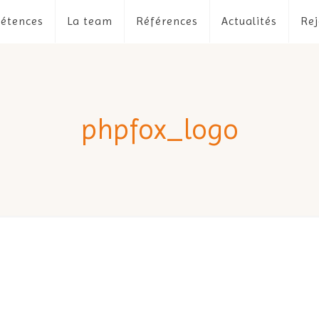
étences
La team
Références
Actualités
Rej
phpfox_logo