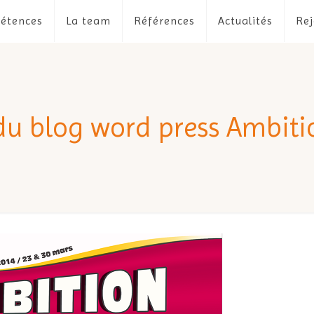
étences
La team
Références
Actualités
Rej
 du blog word press Ambit