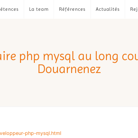
étences
La team
Références
Actualités
Rej
aire php mysql au long cou
Douarnenez
eveloppeur-php-mysql.html